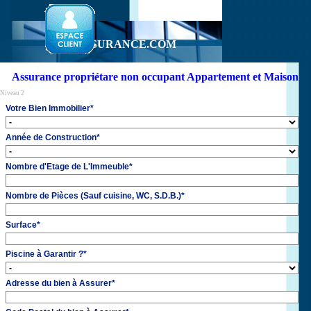
Aller au contenu
1-2-3-ASSURANCE.COM
Assurance propriétare non occupant Appartement et Maison
Niveau 2
Votre Bien Immobilier
*
Année de Construction
*
Nombre d'Etage de L'Immeuble
*
Nombre de Pièces (Sauf cuisine, WC, S.D.B.)
*
Surface
*
Piscine à Garantir ?
*
Adresse du bien à Assurer
*